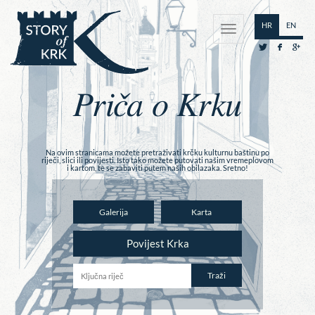
HR
EN
Priča o Krku
Na ovim stranicama možete pretraživati krčku kulturnu baštinu po
riječi, slici ili povijesti. Isto tako možete putovati našim vremeplovom
i kartom, te se zabaviti putem naših obilazaka. Sretno!