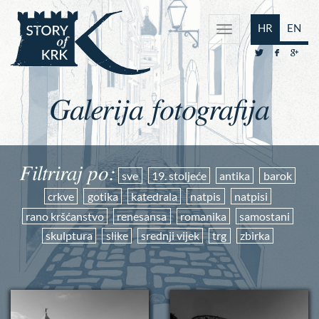
HR
EN
Galerija fotografija
Filtriraj po:
sve
19. stoljeće
antika
barok
crkve
gotika
katedrala
natpis
natpisi
rano kršćanstvo
renesansa
romanika
samostani
skulptura
slike
srednji vijek
trg
zbirka