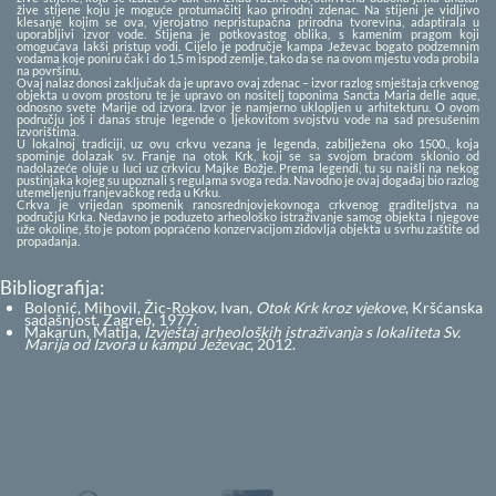
žive stijene koju je moguće protumačiti kao prirodni zdenac. Na stijeni je vidljivo
klesanje kojim se ova, vjerojatno nepristupačna prirodna tvorevina, adaptirala u
uporabljivi izvor vode. Stijena je potkovastog oblika, s kamenim pragom koji
omogućava lakši pristup vodi. Cijelo je područje kampa Ježevac bogato podzemnim
vodama koje poniru čak i do 1,5 m ispod zemlje, tako da se na ovom mjestu voda probila
na površinu.
Ovaj nalaz donosi zaključak da je upravo ovaj zdenac – izvor razlog smještaja crkvenog
objekta u ovom prostoru te je upravo on nositelj toponima Sancta Maria delle aque,
odnosno svete Marije od izvora. Izvor je namjerno uklopljen u arhitekturu. O ovom
području još i danas struje legende o ljekovitom svojstvu vode na sad presušenim
izvorištima.
U lokalnoj tradiciji, uz ovu crkvu vezana je legenda, zabilježena oko 1500., koja
spominje dolazak sv. Franje na otok Krk, koji se sa svojom braćom sklonio od
nadolazeće oluje u luci uz crkvicu Majke Božje. Prema legendi, tu su naišli na nekog
pustinjaka kojeg su upoznali s regulama svoga reda. Navodno je ovaj događaj bio razlog
utemeljenju franjevačkog reda u Krku.
Crkva je vrijedan spomenik ranosrednjovjekovnoga crkvenog graditeljstva na
području Krka. Nedavno je poduzeto arheološko istraživanje samog objekta i njegove
uže okoline, što je potom popraćeno konzervacijom zidovlja objekta u svrhu zaštite od
propadanja.
Bibliografija:
Bolonić, Mihovil, Žic-Rokov, Ivan,
Otok Krk kroz vjekove
, Kršćanska
sadašnjost, Zagreb, 1977.
Makarun, Matija,
Izvještaj arheoloških istraživanja s lokaliteta Sv.
Marija od Izvora u kampu Ježevac
, 2012.