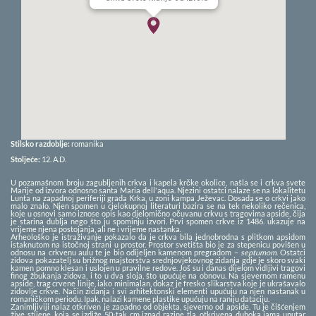
Stilsko razdoblje:
romanika
Stoljeće:
12.
A.D.
U pozamašnom broju zagubljenih crkva i kapela krčke okolice, našla se i crkva svete
Marije od izvora odnosno santa Maria dell'aqua. Njezini ostatci nalaze se na lokalitetu
Lunta na zapadnoj periferiji grada Krka, u zoni kampa Ježevac. Dosada se o crkvi jako
malo znalo. Njen spomen u cjelokupnoj literaturi bazira se na tek nekoliko rečenica,
koje u osnovi samo iznose opis kao djelomično očuvanu crkvu s tragovima apside, čija
je starina dublja nego što ju spominju izvori. Prvi spomen crkve iz 1486. ukazuje na
vrijeme njena postojanja, ali ne i vrijeme nastanka.
Arheološko je istraživanje pokazalo da je crkva bila jednobrodna s plitkom apsidom
istaknutom na istočnoj strani u prostor. Prostor svetišta bio je za stepenicu povišen u
odnosu na crkvenu aulu te je bio odijeljen kamenom pregradom –
septumom
. Ostatci
zidova pokazatelj su brižnog majstorstva srednjovjekovnog zidanja gdje je skoro svaki
kamen pomno klesan i uslojen u pravilne redove. Još su i danas dijelom vidljivi tragovi
finog žbukanja zidova, i to u dva sloja, što upućuje na obnovu. Na sjevernom ramenu
apside, trag crvene linije, iako minimalan, dokaz je fresko slikarstva koje je ukrašavalo
zidovlje crkve. Način zidanja i svi arhitektonski elementi upućuju na njen nastanak u
romaničkom periodu. Ipak, nalazi kamene plastike upućuju na raniju dataciju.
Zanimljiviji nalaz otkriven je zapadno od objekta, sjeverno od apside. Tu je čišćenjem
žive stijene, koja se izdiže 50-tak cm iznad razine tla, otkrivena duboka jama unutar