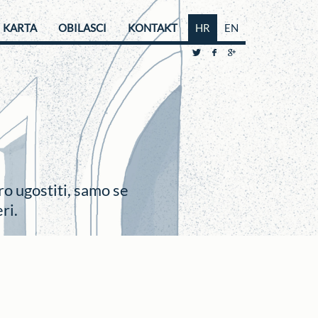
KARTA
OBILASCI
KONTAKT
HR
EN
ro ugostiti, samo se
ri.