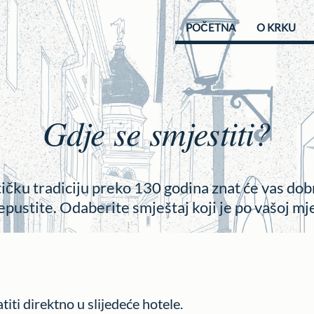
POČETNA
O KRKU
Gdje se smjestiti?
tičku tradiciju preko 130 godina znat će vas dob
epustite. Odaberite smještaj koji je po vašoj mje
titi direktno u slijedeće hotele.