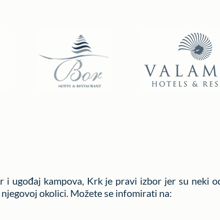
or i ugođaj kampova, Krk je pravi izbor jer su neki
njegovoj okolici. Možete se infomirati na: