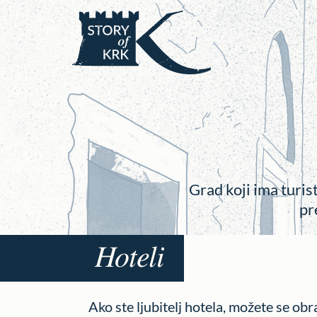
Grad koji ima turis
pr
Hoteli
Ako ste ljubitelj hotela, možete se obra