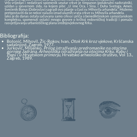
Vrlo vrijedan i nedatirani spomenik unutar crkve je timpanon (polukružni nadvratnik),
uzidan u sjevernom zidu, na kojem piše: „U ime Oca, i Sina, i Duha Svetoga, Amen.
Svećenik Bonus (Dobroslav) sagradi ovo zdanje u čast sv. Mihovila arhanđela.“. Možemo
pretpostaviti da se nekoć nalazio iznad ulaznih vrata crkve sv. Mihovila arhanđela.
Iako je do danas ostala sačuvana samo crkva i priča o benediktinskom samostanskom
kompleksu, spomenuti ostatci mnogo govore o krčkoj redovničkoj tradiciji i pomažu
rasvjetljavanju urbanističkog plana srednjovjekovnog Krka.
Bibliografija:
Bolonić, Mihovil, Žic-Rokov, Ivan,
Otok Krk kroz vjekove
, Kršćanska
sadašnjost, Zagreb, 1977.
Jurković, Miljenko,
Prilog istraživanju predromanike na otocima
gornjeg Jadrana, Arheološka istraživanja na otocima Krku, Rabu i
Pagu i u Hrvatskom primorju
, Hrvatsko arheološko društvo, Vol 13.,
Zagreb, 1989.