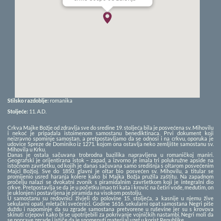
Stilsko razdoblje:
romanika
Stoljeće:
11.
A.D.
Crkva Majke Božje od zdravlja sve do sredine 19. stoljeća bila je posvećena sv. Mihovilu
i nekoć je pripadala istoimenom samostanu benediktinaca. Prvi dokument koji
neizravno spominje samostan, a pretpostavljamo da se odnosi i na crkvu, oporuka je
udovice Spreze de Dominiko iz 1271. kojom ona ostavlja neko zemljište samostanu sv.
Mihovila u Krku.
Danas je ostala sačuvana trobrodna bazilika napravljena u romaničkoj maniri.
Geografski je orijentirana istok – zapad, a izvorno je imala tri polukružne apside na
istočnom završetku, od kojih je danas sačuvana samo središnja s oltarom posvećenim
Majci Božjoj. Sve do 1850. glavni je oltar bio posvećen sv. Mihovilu, a titular se
promijenio usred haranja kolere kako bi Majka Božja pružila zaštitu. Na zapadnom
pročelju nalazi se dvokatni zvonik s piramidalnim završetkom koji je integralni dio
crkve. Pretpostavlja se da je u početku imao tri kata i krović na četiri vode, međutim, on
je uklonjen i postavljena je piramida na visokom postolju.
U samostanu su redovnici živjeli do polovine 15. stoljeća, a kasnije u njemu žive
sekularni opati, mletački svećenici. Godine 1616. sekularni opat samostana Negri piše
duždu i napominje da su zgrade samostana pretvorene u ruševine jer su s krovova
skinuti crjepovi kako bi se upotrijebili za pokrivanje vojničkih nastambi. Negri moli da
se poprave zgrade i ističe da je spomenuti materijal uzet u korist Republike.