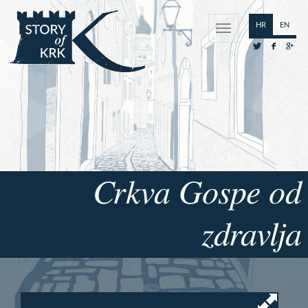
HR
EN
Crkva Gospe od
zdravlja