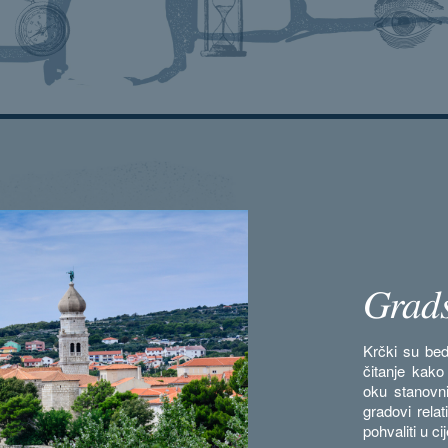
Grads
Krčki su bed
čitanje kako
oku stanovni
gradovi relat
pohvaliti u c