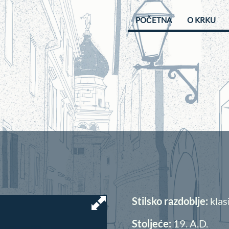
POČETNA
O KRKU
Stilsko razdoblje:
klas
Stoljeće:
19.
A.D.