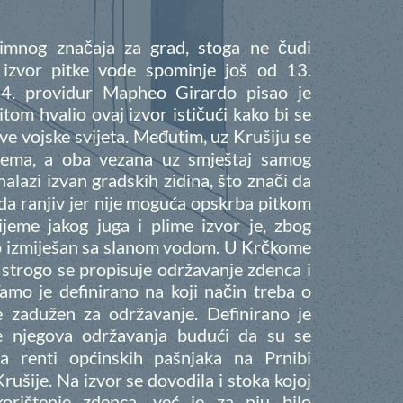
nimnog značaja za grad, stoga ne čudi
 izvor pitke vode spominje još od 13.
54. providur Mapheo Girardo pisao je
tom hvalio ovaj izvor ističući kako bi se
ve vojske svijeta. Međutim, uz Krušiju se
lema, a oba vezana uz smještaj samog
nalazi izvan gradskih zidina, što znači da
ada ranjiv jer nije moguća opskrba pitkom
jeme jakog juga i plime izvor je, zbog
to izmiješan sa slanom vodom. U Krčkome
a strogo se propisuje održavanje zdenca i
amo je definirano na koji način treba o
je zadužen za održavanje. Definirano je
je njegova održavanja budući da su se
a renti općinskih pašnjaka na Prnibi
rušije. Na izvor se dovodila i stoka kojoj
korištenje zdenca, već je za nju bilo