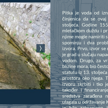
Pitka je voda od iz
činjenica da se ovaj
stoljeća. Godine 15
mletačkom duždu i pri
njime mogle namiriti s
spominju i dva prob
izvora. Prvo, izvor se 
je grad u slučaju nap
vodom. Drugo, za vri
blizine mora, bio čes
statutu iz 13. stoljeć
prostora oko njega. T
izvoru skrbiti i tko 
također i financiran
sredstva zarađena n
ulagala u održavanje K
je bilo zabranjeno 