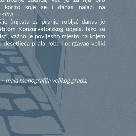
 korito koje se i danas nalazi na
n situ
).
šije (mjesta za pranje rublja) danas je
štitom Konzervatorskog odjela. Iako se
isti, važno je povijesno mjesto na kojem
o desetljeća prala roba i održavao veliki
– mala monografija velikog grada
,