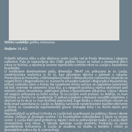
Stilsko razdoblje:
gotika, renesansa
Stoljeće:
14.
A.D.
Poliptih (oltarna slika u više dijelova) svete Lucije rad je Paola Veneziana i njegove
radionice. Pala je napravljena oko 1340. godine. Danas se nalazi u muzejskoj zbirci
crkve sv. Kvirina, a njezino je izvorno mjesto bilo svetište crkve sv. Lucije u Jurandvoru
kraj Baške.
U središnjem dominantnom polju, dimenzija 78x47 cm, prikazana je sv. Lucija,
ranokršćanska mučenica iz IV. st., kao okrunjena djevica s palmom u rukama.
Postavljena je frontalno, u tirkiznoplavoj haljini s dekorativnim cvjetovima. Iznad nje su
raspeti Krist s Bogorodicom i sv. Ivanom te arkanđeo Gabrijel i Bogorodica Navještenja,
prikazi sažetaka vjere u Krista. Na raspetome Kristu uočava se naglašena ispaćenost
od boli, smirenje te polumrtvi izraz lica, a u njegovih pratilaca nijema ukočenost pod
zelenim zidom Jeruzalema, uobičajeni prikaz u bizantskome slikarstvu. Lijevo i desno
od raspeća prikazana su četiri svetca. To su Lucijini sveti pratioci; sv. Andrija, sv. Ivan
Krstitelj, sv. Kvirin i sv. Gaudencije. Ti prikazi svjedoče o domaćoj narudžbi umjetnine, s
obzirom na to da je sv. Ivan Krstitelj pokrovitelj Župe Baška s romaničkom crkvom na
brdu iznad samostana sv. Lucije, sv. Andrija naslovnik ranokršćanske bazilike otkrivene
u blizini, sv. Gaudencije najznamenitiji glavar biskupije Krka i sv. Kvirin njezin prvi
zaštitnik.
Najzanimljiviji su prikazi iz života sv. Lucije koji su prikazani na poljima s lijeve i desne
strane. Oslikan je životopis svetice i to kronološkim redoslijedom. S lijeve su strane
scene: 1. Lucija kleči pred grobom sv. Agate i moli za ozdravljenje majke, 2. Lucija dijeli
siromašnima svoj miraz, 3. Vjernik optužuje Luciju prefektu Paskaciju za javno
opredjeljenje kršćanstvu, 4. Lucija je osuđena na službu u bordelu i volovi ju
bezuspješno vuku u zlo, tj. u javnu kuću.