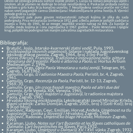
Desno od velikoga prikaza svetice slijede prizori: 5. Luciju na lomači polijevaju uljem i
smolom, ali je plamen ne dodiruje te ostaje neozlijeđena, 6. Paskacije probada sveticu
bodežom u grlo kako bi ju konačno usmrtio, 7. Neozlijeđena svetica proriče mir Crkvi
nakon smrti poganskih careva Dioklecijana i Maksimilijana te prima hostiju, 8. Vjernici
pohode grob sv. Lucije.
O vrijednosti pale puno govore restauratorski zahvati kojima je slika do sada
podvrgnuta. Prva restauracija izvršena je 1912. god. u Beču, potom je poliptih zadržan u
muzeju u Trstu do 1945., te uz mnoge neprilike vraćen natrag na Krk. Za kasnije je
izložbe, među kojima je i ona zagrebačka iz 1967. godine – Paolo Veneziano i njegov
krug, poliptih bio podvrgnut tek manjim zahvatima zagrebačkih restauratora.
Bibliografija:
Bratulić, Josip,
Istarsko-kvarnerski zlatni vodič
, Pula, 1993.
Enciklopedija likovnih umjetnosti
, Izdanje i naklada Jugoslavenskog
leksikografskog zavoda, Zagreb, 1964., broj 3 (Inj-Portl)
Flores d'Arcais, Francesca, Tradizione e innovazione nella pittura
Veneziana del trecento: Paolo e attorno a Paolo
, u: Hortus Artium
Medievalium 2, 1996.
Gamulin, Grgo,
Djela Paola Veneziana u našoj zemlji
, Telegram, 95,
Zagreb, 16.II.1962.
Gamulin, Grgo,
Iz radionice Maestra Paola,
Peristil, br. 4, Zagreb,
1961.
Gamulin, Grgo,
Recenzija za Paola,
Peristil, br. 12-13, Zagreb,
1969.-70.
Gamulin, Grgo,
Un croce fissodi maestro Paolo ed altri due del
trecento
, Arte Venetà, XIX, Venezia, 1965.
Gamulin, Grgo,
Stari majstori u Jugoslaviji
, Iz radionice majstora
Paola, Zagreb, 1961.
Hrvatska likovna enciklopedija
, Leksikografski zavod Miroslav Krleža,
glavni urednik: Žarko Domljan, Zagreb, 2005., broj 3 (Goti-Koč); broj
4 (Kod-Mosi)
Ivančević, Radovan, Cevc, Emilijan, Horvat, Anđela,
Umjetnost na tlu
Jugoslavije – Gotika u Sloveniji i Hrvatskoj
, Zagreb, 1984.
Ivančević, Radovan,
Umjetničko blago Hrvatske
, Motovun-Zagreb,
1993.
Karaman, Ljubo,
Notes sur l'art Byzantin et les Slaves catholiques de
Dalmatie, L'art byzantinches les Slaves,
Pariz,1932.
Karaman, Ljubo,
Umjetnost u Dalmaciji XV. i XVI. vijeka
, Zagreb, 1933.
Lozzi-Barković, Julija,
Djela venecijanskih majstora na otoku Krku od