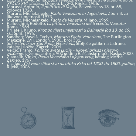
XIV. do XVI. stoljeća,
Dometi, br. 2-3, Rijeka, 1986.
Morassi, Antonio,
Il polittico di Veglia,
Belvedere, sv.13, br. 68,
kolovoz 1928.
Muraro, Michelangelo,
Paolo Veneziano in Jugoslavia
, Zbornik za
likovne umetnosti, 1973.
Muraro, Michelangelo,
Paolo da Venezia
, Milano, 1969.
Pallucchini, Rodolfo,
La pittura Veneziana del trecento,
Venezia-
Roma, 1964.
Prijatelj, Kruno,
Kroz povijest umjetnosti u Dalmaciji (od 13. do 19.
st.),
Split, 1995.
Sandberg Vavalà, Evelyn,
Maestro Paolo Veneziano,
The Burlington
Magazine, LVII, London, 1930., broj 331.
Slikarstvo u ozračju Paola Veneziana
, Stoljeće gotike na Jadranu,
katalog izložbe, Zagreb, 2004.
Velčić, Franjo,
Poliptih svete Lucije – likovni prikaz i njegovo
značenje,
iz Grupa autora: 900 godina Bašćanske ploče, Baška, 2000.
Zlamalik, Vinko,
Paolo Veneziano i njegov krug,
katalog izložbe,
Zagreb, 1967.
Žic, Igor,
Crkveno slikarstvo na otoku Krku od 1300. do 1800. godine,
Rijeka, 2006.