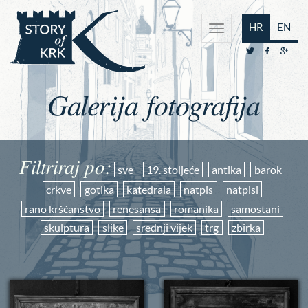
HR
EN
Galerija fotografija
Filtriraj po:
sve
19. stoljeće
antika
barok
crkve
gotika
katedrala
natpis
natpisi
rano kršćanstvo
renesansa
romanika
samostani
skulptura
slike
srednji vijek
trg
zbirka