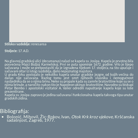
Stilsko razdoblje:
renesansa
Stoljeće:
17.
A.D.
Na glavnoj gradskoj ulici (decumanus) nalazi se kapela sv. Josipa. Kapela je prvotno bila
posvećena Majci Božjoj Karmelskoj. Prvi se puta spominje 1672. godine. Vrlo je lijepo
sačuvana i može se pretpostaviti da je izgrađena tijekom 17. stoljeća, na što upućuje i
sačuvani oltar iz istog razdoblja, djelo nepoznatog majstora.
U gradu Krku postojalo je nekoliko kapela unutar gradske jezgre, od kojih većina do
danas nije sačuvana. Razlog tomu jest smrt njihovih vlasnika i nemogućnost
nasljednika da se o njima brinu. Neke su propale kada su zamrle bratovštine koje su se o
njima brinule, a naročito nakon što je Napoleon ukinuo bratovštine. Navodno su biskupi
Petar Bembo i apostolski vizitator A. Valier odredili napuštanje kapela koje su loše
prezentirane.
Kapela sv. Josipa zapravo je jedina sačuvana i funkcionalna kapela takvoga tipa unutar
gradskih zidina.
Bibliografija:
Bolonić, Mihovil, Žic-Rokov, Ivan,
Otok Krk kroz vjekove
, Kršćanska
sadašnjost, Zagreb, 1977.